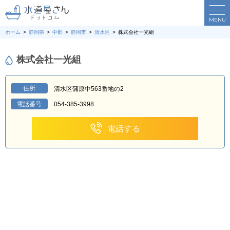
MENU
ホーム
静岡県
中部
静岡市
清水区
株式会社一光組
株式会社一光組
住所
清水区蒲原中563番地の2
電話番号
054-385-3998
電話する