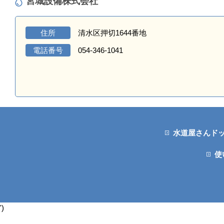
宮城設備株式会社
住所
清水区押切1644番地
電話番号
054-346-1041
水道屋さんド
使
')