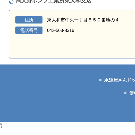
㈲大野ポンプ工業所東大和支店
住所
東大和市中央一丁目５５０番地の４
電話番号
042-563-8316
水道屋さんド
使
')