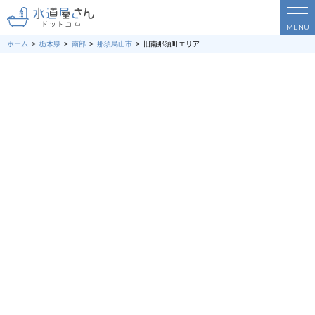
MENU
ホーム
栃木県
南部
那須烏山市
旧南那須町エリア