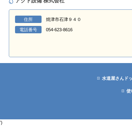
アクト設備 株式会社
住所
焼津市石津９４０
電話番号
054-623-8616
水道屋さんド
使
')