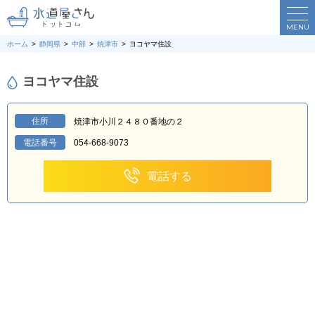
MENU
ホーム
静岡県
中部
焼津市
ヨコヤマ住設
ヨコヤマ住設
住所
焼津市小川２４８０番地の２
電話番号
054‐668‐9073
電話する