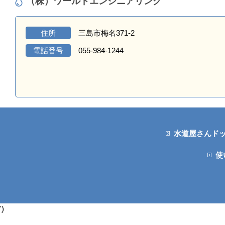
（株）ワールドエンジニアリング
住所
三島市梅名371-2
電話番号
055-984-1244
水道屋さんド
使
')