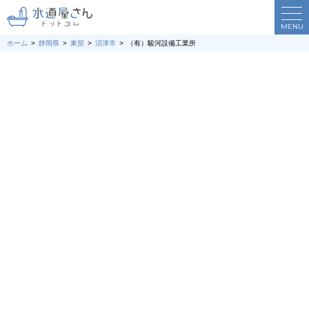
MENU
ホーム
静岡県
東部
沼津市
（有）駿河設備工業所