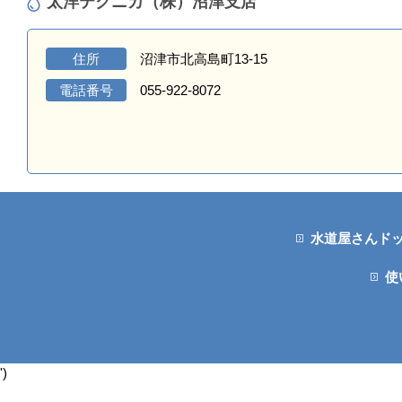
太洋テクニカ（株）沼津支店
住所
沼津市北高島町13-15
電話番号
055-922-8072
水道屋さんド
使
')