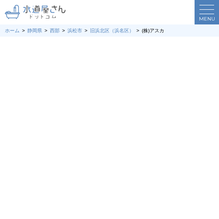
MENU
ホーム
静岡県
西部
浜松市
旧浜北区（浜名区）
(株)アスカ