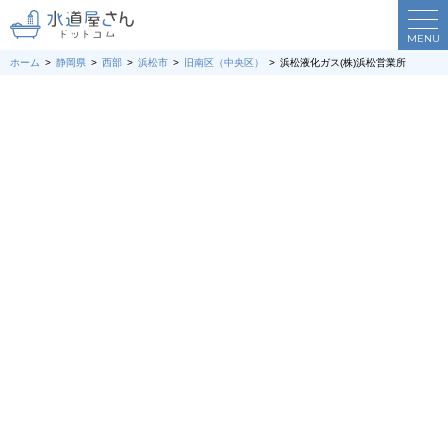
MENU
ホーム
静岡県
西部
浜松市
旧南区（中央区）
浜松液化ガス(株)浜松営業所