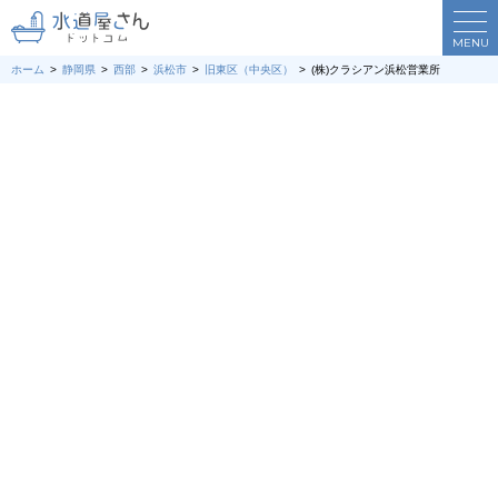
MENU
ホーム
静岡県
西部
浜松市
旧東区（中央区）
(株)クラシアン浜松営業所