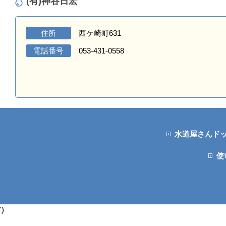
(有)神谷日宏
住所
西ケ崎町631
電話番号
053-431-0558
水道屋さんド
使
')