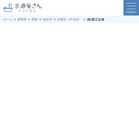
MENU
ホーム
静岡県
西部
浜松市
旧東区（中央区）
(株)愛正設備