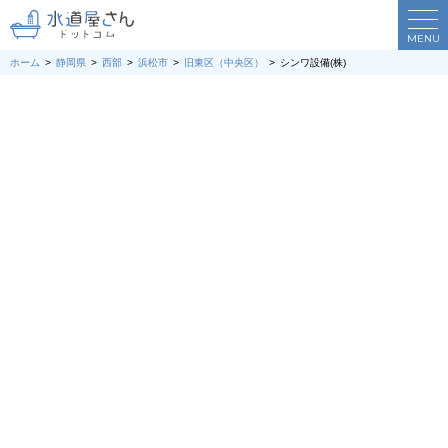
MENU
ホーム
静岡県
西部
浜松市
旧東区（中央区）
シンワ設備(株)