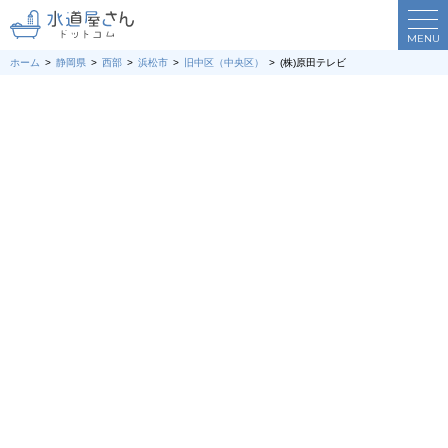
MENU
ホーム
静岡県
西部
浜松市
旧中区（中央区）
(株)原田テレビ