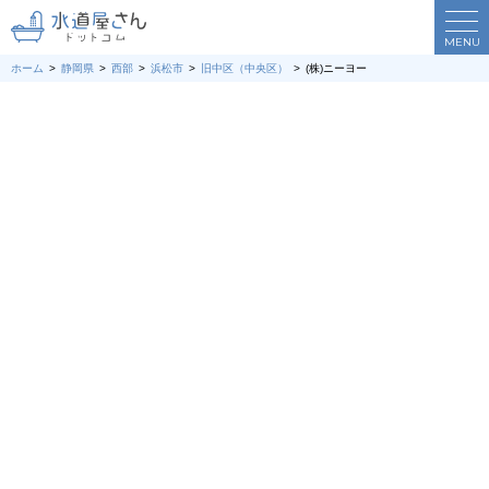
MENU
ホーム
静岡県
西部
浜松市
旧中区（中央区）
(株)ニーヨー