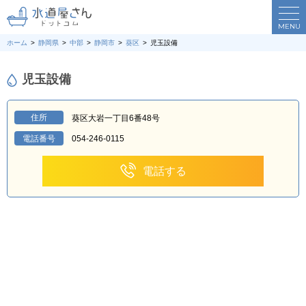
MENU
ホーム
静岡県
中部
静岡市
葵区
児玉設備
児玉設備
住所
葵区大岩一丁目6番48号
電話番号
054-246-0115
電話する