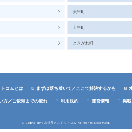
美里町
上里町
ときがわ町
ットコムとは
まずは落ち着いて／ここで解決するかも
い方／ご依頼までの流れ
利用規約
運営情報
掲載
© Copyright 水道屋さんドットコム Allrights Reserved.