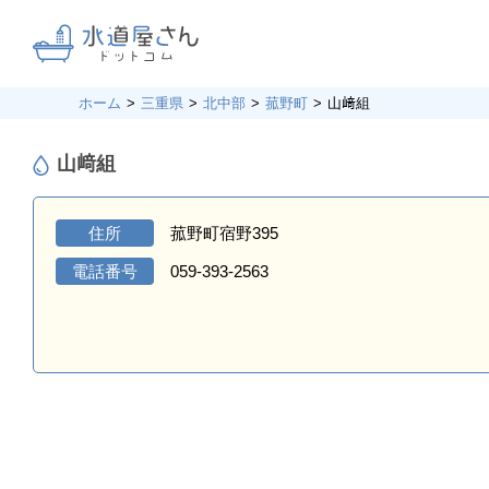
ホーム
三重県
北中部
菰野町
山﨑組
山﨑組
住所
菰野町宿野395
電話番号
059-393-2563