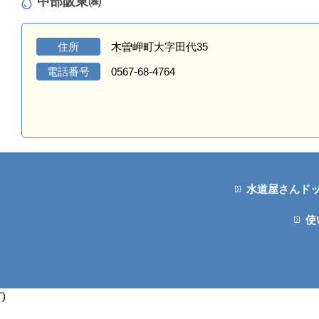
中部阪東㈱
住所
木曽岬町大字田代35
電話番号
0567-68-4764
水道屋さんド
使
')