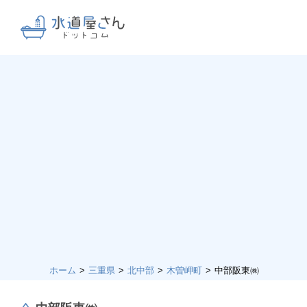
ホーム
三重県
北中部
木曽岬町
中部阪東㈱