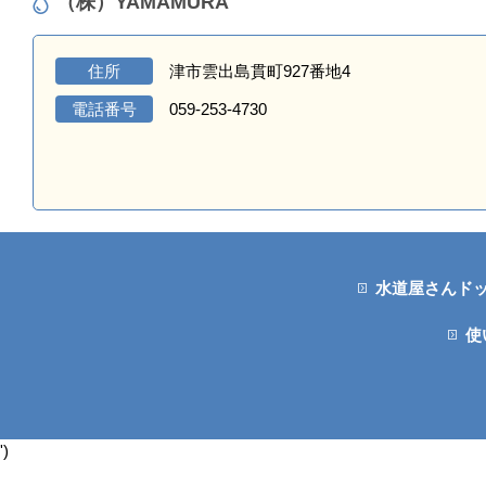
（株）YAMAMURA
住所
津市雲出島貫町927番地4
電話番号
059-253-4730
水道屋さんド
使
')