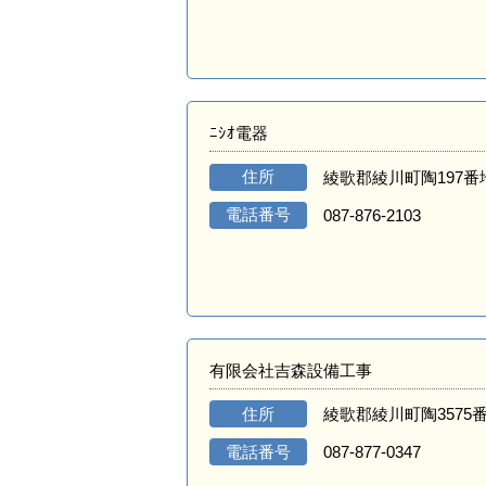
ﾆｼｵ電器
住所
綾歌郡綾川町陶197番
電話番号
087-876-2103
有限会社吉森設備工事
住所
綾歌郡綾川町陶3575番
電話番号
087-877-0347