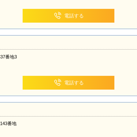
電話する
37番地3
電話する
43番地