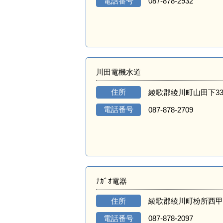
電話番号
087-878-2932
川田電機水道
住所
綾歌郡綾川町山田下33
電話番号
087-878-2709
ﾅｶﾞｵ電器
住所
綾歌郡綾川町枌所西甲1
電話番号
087-878-2097