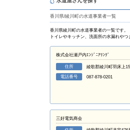
水道屋さんを探す
香川県/綾川町の水道事業者一覧
香川県綾川町の水道事業者の一覧です。
トイレやキッチン、洗面所の水漏れやつ
株式会社瀬戸内ｴﾝｼﾞﾆｱﾘﾝｸﾞ
住所
綾歌郡綾川町羽床上15
電話番号
087-878-0201
三好電気商会
住所
綾歌郡綾川町滝宮476