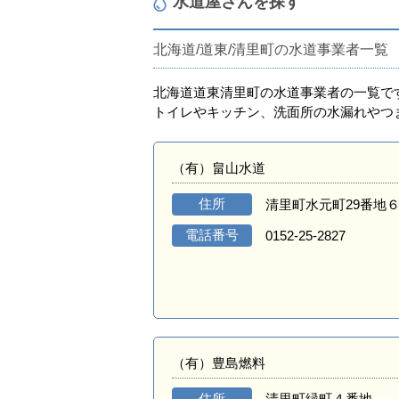
水道屋さんを探す
北海道/道東/清里町の水道事業者一覧
北海道道東清里町の水道事業者の一覧で
トイレやキッチン、洗面所の水漏れやつ
（有）畠山水道
住所
清里町水元町29番地
電話番号
0152-25-2827
（有）豊島燃料
住所
清里町緑町４番地