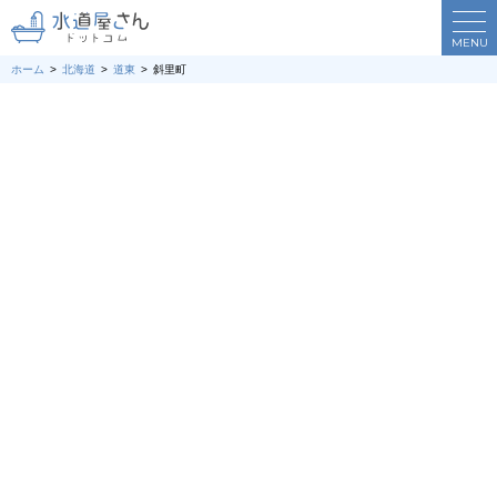
MENU
ホーム
北海道
道東
斜里町