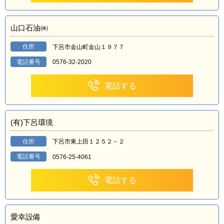
山口石油㈱
住所
下呂市金山町金山１９７７
電話番号
0576-32-2020
電話する
(有)下呂環境
住所
下呂市東上田１２５２－２
電話番号
0576-25-4061
電話する
愛幸設備