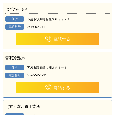
はぎわらｅ㈱
住所
下呂市萩原町羽根２６３８－１
電話番号
0576-52-2711
電話する
曽我冷熱㈱
住所
下呂市萩原町古関３２１ー１
電話番号
0576-52-3231
電話する
（有）森水道工業所