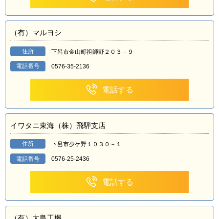
（有）マルヨシ
住所
下呂市金山町祖師野２０３－９
電話番号
0576-35-2136
電話する
イワタニ東海（株）飛騨支店
住所
下呂市少ケ野１０３０－１
電話番号
0576-25-2436
電話する
（有）大島工機