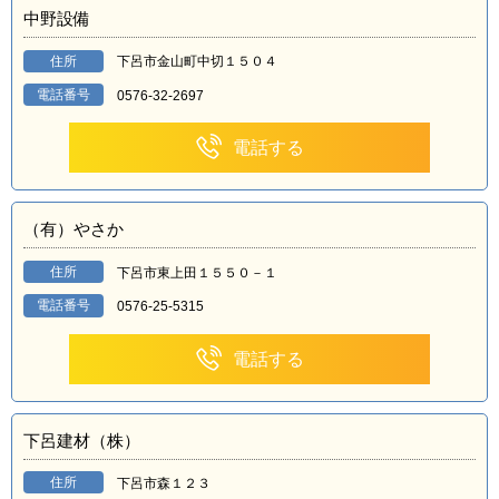
中野設備
住所
下呂市金山町中切１５０４
電話番号
0576-32-2697
電話する
（有）やさか
住所
下呂市東上田１５５０－１
電話番号
0576-25-5315
電話する
下呂建材（株）
住所
下呂市森１２３