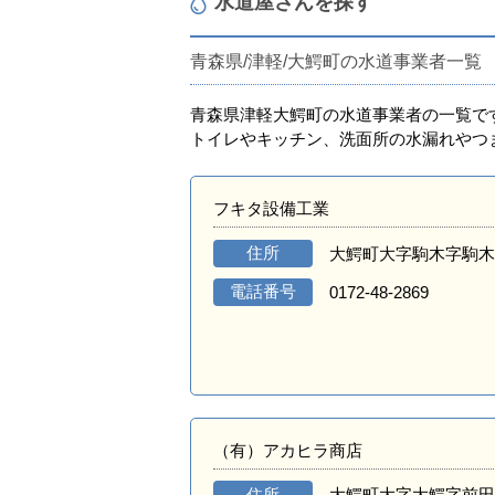
水道屋さんを探す
青森県/津軽/大鰐町の水道事業者一覧
青森県津軽大鰐町の水道事業者の一覧で
トイレやキッチン、洗面所の水漏れやつ
フキタ設備工業
住所
大鰐町大字駒木字駒木
電話番号
0172-48-2869
（有）アカヒラ商店
住所
大鰐町大字大鰐字前田4