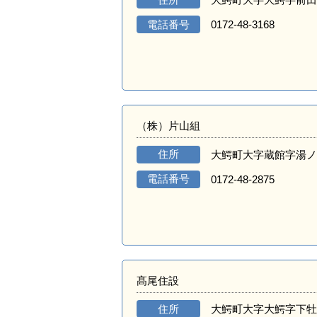
電話番号
0172-48-3168
（株）片山組
住所
大鰐町大字蔵館字湯ノ
電話番号
0172-48-2875
髙尾住設
住所
大鰐町大字大鰐字下牡