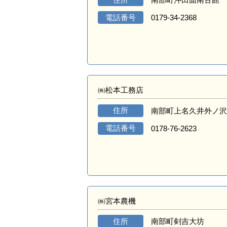
電話番号
0179-34-2368
㈱松本工務店
住所
南部町上名久井外ノ沢
電話番号
0178-76-2623
㈱宮本農機
住所
南部町剣吉大坊