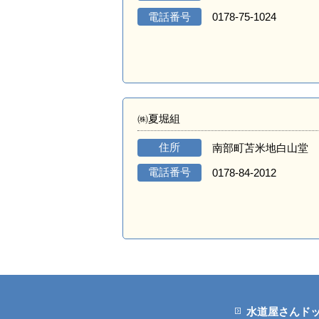
電話番号
0178-75-1024
㈱夏堀組
住所
南部町苫米地白山堂
電話番号
0178-84-2012
水道屋さんド