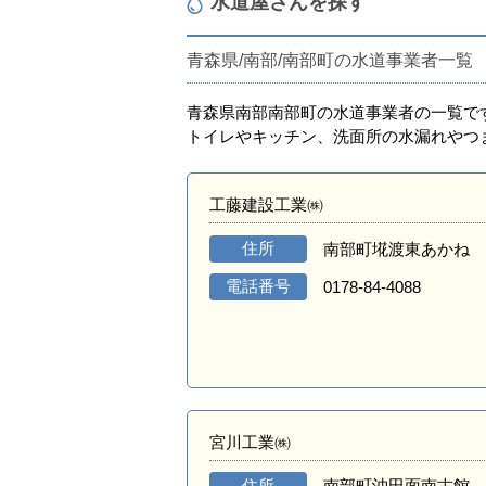
水道屋さんを探す
青森県/南部/南部町の水道事業者一覧
青森県南部南部町の水道事業者の一覧で
トイレやキッチン、洗面所の水漏れやつ
工藤建設工業㈱
住所
南部町埖渡東あかね
電話番号
0178-84-4088
宮川工業㈱
住所
南部町沖田面南古館