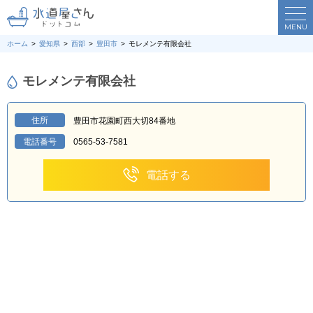
MENU
ホーム
愛知県
西部
豊田市
モレメンテ有限会社
モレメンテ有限会社
住所
豊田市花園町西大切84番地
電話番号
0565-53-7581
電話する