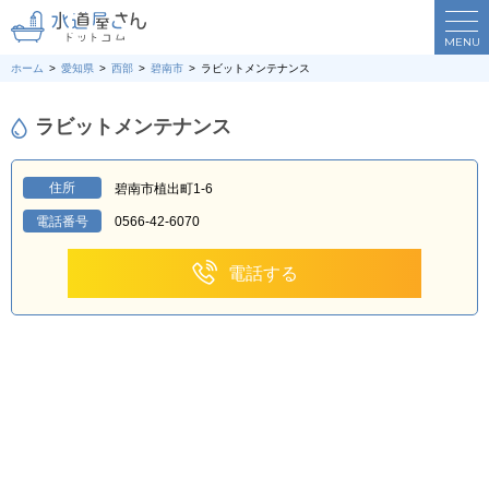
MENU
ホーム
愛知県
西部
碧南市
ラビットメンテナンス
ラビットメンテナンス
住所
碧南市植出町1-6
電話番号
0566-42-6070
電話する