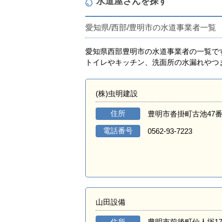
水道屋さんを探す
愛知県/西部/豊明市の水道事業者一覧
愛知県西部豊明市の水道事業者の一覧で
トイレやキッチン、洗面所の水漏れやつ
(株)虫明建設
住所
豊明市沓掛町古池47番
電話番号
0562-93-7223
山田設備
住所
豊明市前後町仙人塚17