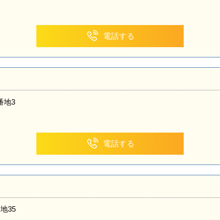
電話する
番地3
電話する
地35