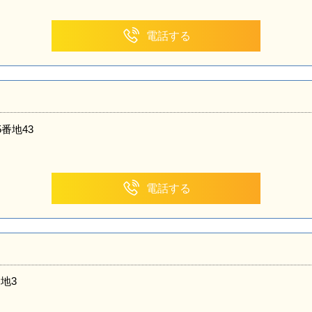
電話する
番地43
電話する
地3