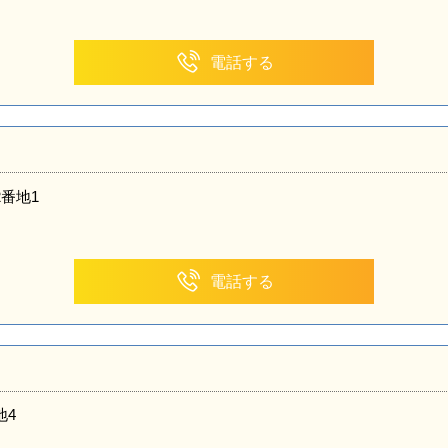
電話する
番地1
電話する
地4