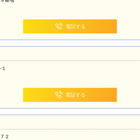
電話する
-１
電話する
７２