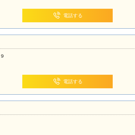
電話する
９
電話する