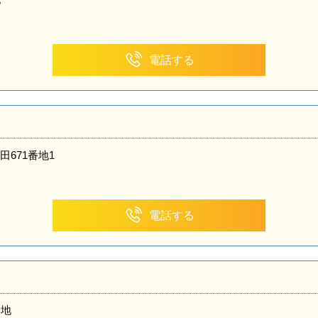
電話する
671番地1
電話する
番地