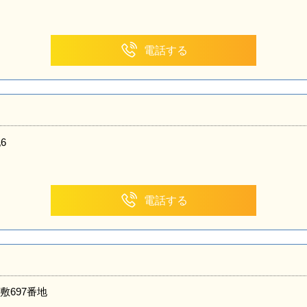
電話する
6
電話する
敷697番地