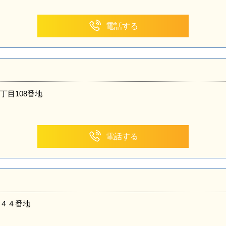
電話する
丁目108番地
電話する
４４番地