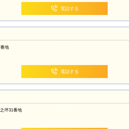
電話する
7番地
電話する
之坪31番地